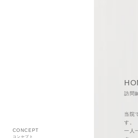
HO
訪問
当院
す。
CONCEPT
一人
コンセプト