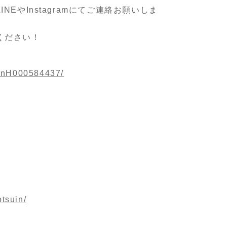
やInstagramにてご連絡お願いしま
ください！
/slnH000584437/
tsuin/